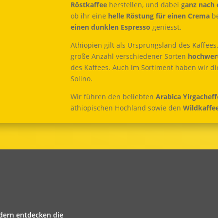
Röstkaffee
herstellen, und dabei g
anz nach
ob ihr eine
helle Röstung für einen Crema
be
einen dunklen Espresso
geniesst.
Äthiopien gilt als Ursprungsland des Kaffee
große Anzahl verschiedener Sorten
hochwert
des Kaffees. Auch im Sortiment haben wir die
Solino.
Wir führen den beliebten
Arabica Yirgacheff
äthiopischen Hochland sowie den
Wildkaffe
dern entdecken die