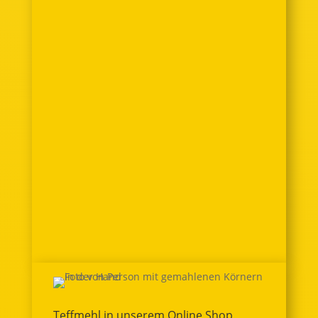
Habeshafood
Injera – Traditionelles äthiopisches
Sauerteig FladenbrotDas traditionelle
äthiopische Sauerteig Fladenbrot,
Injera genannt, ist die Basis für jedes
Gericht. In Äthiopien ist es praktisch
ein Muss, dieses glutenfrei Fladenbrot
zu den verschiedenen Currys oder...
Teffmehl in unserem Online Shop