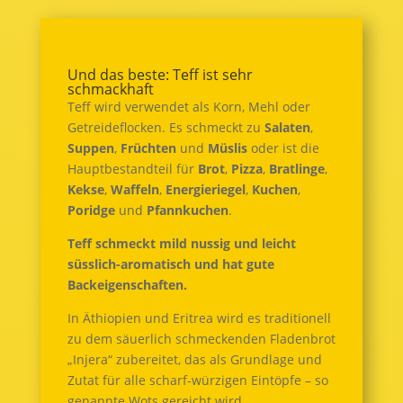
Und das beste: Teff ist sehr
schmackhaft
Teff wird verwendet als Korn, Mehl oder
Getreideflocken. Es schmeckt zu
Salaten
,
Suppen
,
Früchten
und
Müslis
oder ist die
Hauptbestandteil für
Brot
,
Pizza
,
Bratlinge
,
Kekse
,
Waffeln
,
Energieriegel
,
Kuchen
,
Poridge
und
Pfannkuchen
.
Teff schmeckt mild nussig und leicht
süsslich-aromatisch und hat gute
Backeigenschaften.
In Äthiopien und Eritrea wird es traditionell
zu dem säuerlich schmeckenden Fladenbrot
„Injera“ zubereitet, das als Grundlage und
Zutat für alle scharf-würzigen Eintöpfe – so
genannte Wots gereicht wird.