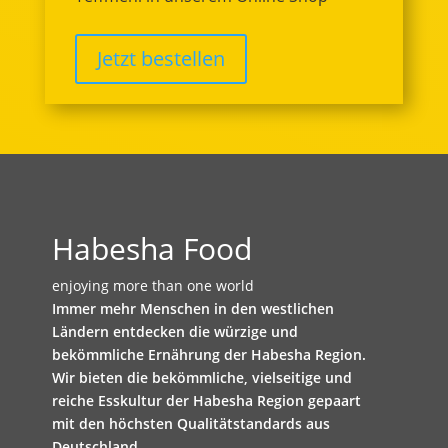
Jetzt bestellen
Habesha Food
enjoying more than one world
Immer mehr Menschen in den westlichen
Ländern entdecken die würzige und
bekömmliche Ernährung der Habesha Region.
Wir bieten die bekömmliche, vielseitige und
reiche Esskultur der Habesha Region gepaart
mit den höchsten Qualitätstandards aus
Deutschland.