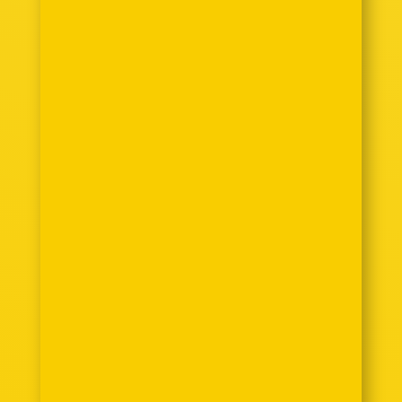
Habeshafood
Die Kunst ein Injera Fladenbrot zu
backen© Dinozzaver |
Dreamstime.comDas Fladenbrot
Injera ist ein äthiopisches
Grundnahrungsmittel, welches meist
in der Pfanne gebacken wird und
zudem zu nahezu allen Speisen
verzehrt wird. Als Mehl kommt vor
allem Teff (Zwerghirse)...