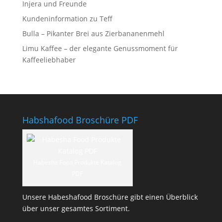
Injera und Freunde
Kundeninformation zu Teff
Bulla – Pikanter Brei aus Zierbananenmehl
Limu Kaffee – der elegante Genussmoment für
Kaffeeliebhaber
Habshafood Broschüre PDF
Habesha Food Produkte Katalog
PDF
Unsere Habeshafood Broschüre gibt einen Überblick
über unser gesamtes Sortiment.