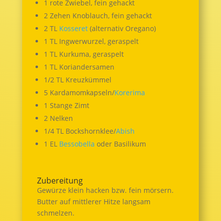
1 rote Zwiebel, fein gehackt
2 Zehen Knoblauch, fein gehackt
2 TL
Kosseret
(alternativ Oregano)
1 TL Ingwerwurzel, geraspelt
1 TL Kurkuma, geraspelt
1 TL Koriandersamen
1/2 TL Kreuzkümmel
5 Kardamomkapseln/
Korerima
1 Stange Zimt
2 Nelken
1/4 TL Bockshornklee/
Abish
1 EL
Bessobella
oder Basilikum
Zubereitung
Gewürze klein hacken bzw. fein mörsern.
Butter auf mittlerer Hitze langsam
schmelzen.