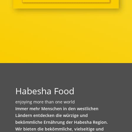
Habesha Food
enjoying more than one world
Immer mehr Menschen in den westlichen
Ländern entdecken die würzige und
bekömmliche Ernährung der Habesha Region.
Wir bieten die bekömmliche, vielseitige und